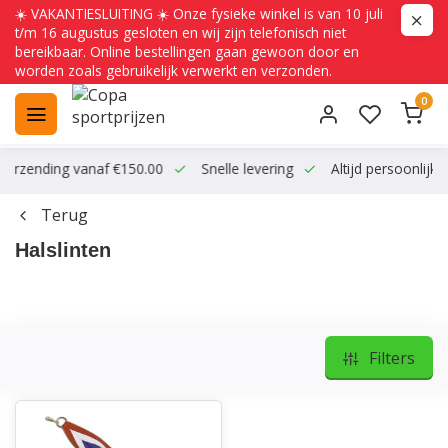
☀️ VAKANTIESLUITING ☀️ Onze fysieke winkel is van 10 juli
t/m 16 augustus gesloten en wij zijn telefonisch niet
bereikbaar. Online bestellingen gaan gewoon door en
worden zoals gebruikelijk verwerkt en verzonden.
0
ending vanaf €150.00
Snelle levering
Altijd persoonlijk conta
Terug
Halslinten
Filters