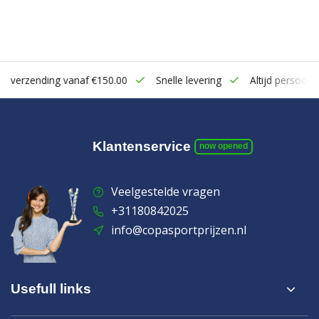
zending vanaf €150.00
Snelle levering
Altijd persoonlijk cont
Klantenservice
now opened
Veelgestelde vragen
+31180842025
info@copasportprijzen.nl
Usefull links