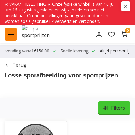
☀️ VAKANTIESLUITING ☀️ Onze fysieke winkel is van 10 juli
t/m 16 augustus gesloten en wij zijn telefonisch niet
bereikbaar. Online bestellingen gaan gewoon door en
worden zoals gebruikelijk verwerkt en verzonden.
0
ending vanaf €150.00
Snelle levering
Altijd persoonlijk conta
Terug
Losse sporafbeelding voor sportprijzen
Filters