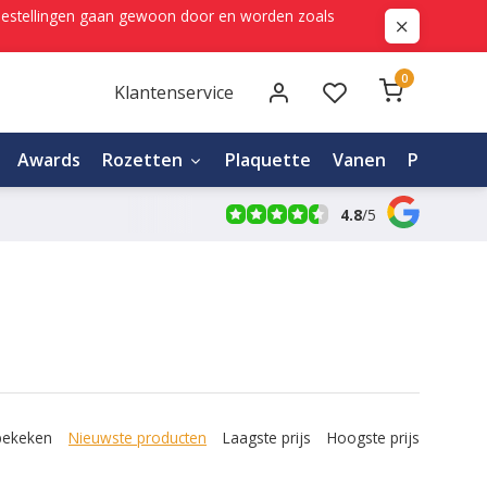
ne bestellingen gaan gewoon door en worden zoals
0
Klantenservice
Awards
Rozetten
Plaquette
Vanen
Personali
4.8
/
5
bekeken
Nieuwste producten
Laagste prijs
Hoogste prijs