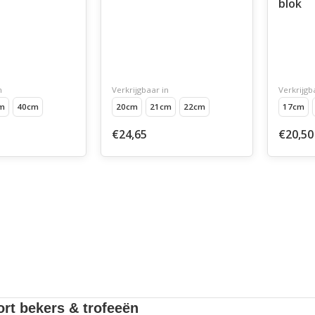
blok
n
Verkrijgbaar in
Verkrijgb
m
40cm
20cm
21cm
22cm
17cm
€24,65
€20,50
rt bekers & trofeeën