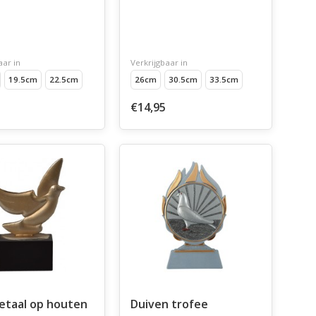
aar in
Verkrijgbaar in
19.5cm
22.5cm
26cm
30.5cm
33.5cm
€14,95
etaal op houten
Duiven trofee