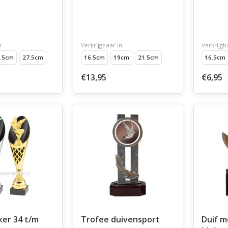
n
Verkrijgbaar in
Verkrijgb
.5cm
27.5cm
16.5cm
19cm
21.5cm
16.5cm
€13,95
€6,95
4 t/m
Trofee duivensport
Duif m