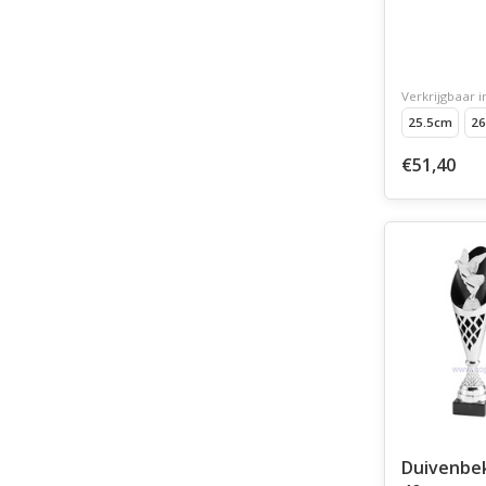
Verkrijgbaar i
25.5cm
26
€51,40
Duivenbeker 3