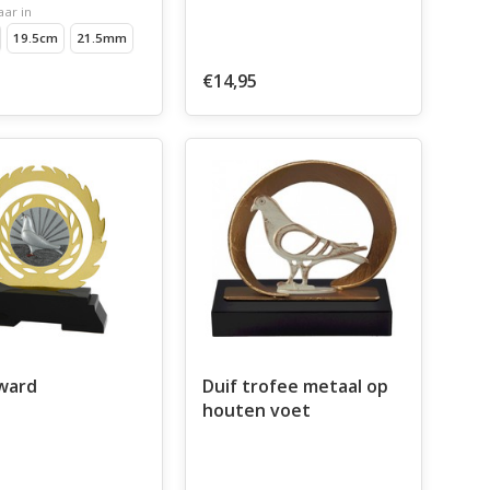
aar in
19.5cm
21.5mm
€14,95
ward
Duif trofee metaal op
houten voet