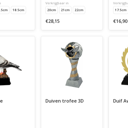
n
Verkrijgbaar in
Verkrijgb
.5cm
18.5cm
20cm
21cm
22cm
17.5cm
€28,15
€16,90
ee
Duiven trofee 3D
Duif A