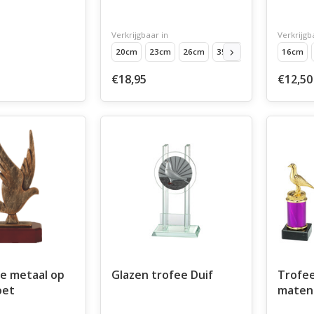
Verkrijgbaar in
Verkrijgb
20cm
23cm
26cm
35cm
16cm
€18,95
€12,50
ee metaal op
Glazen trofee Duif
Trofee
oet
maten 