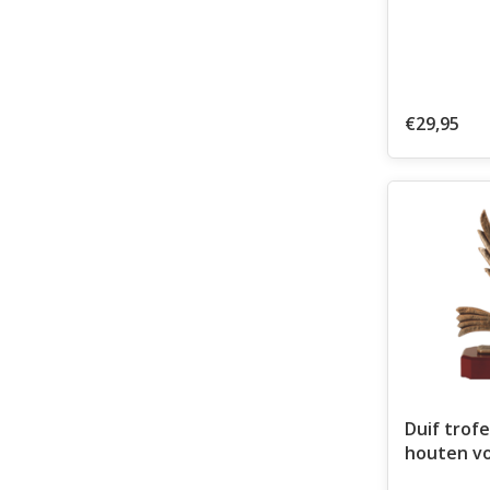
€29,95
Duif trof
houten v