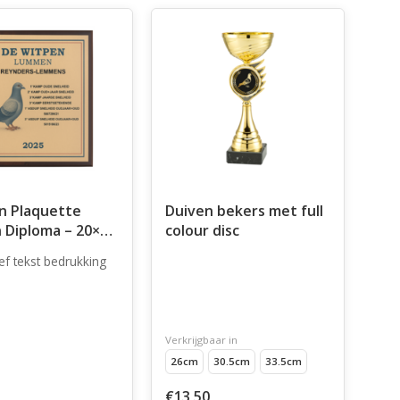
n Plaquette
Duiven bekers met full
 Diploma – 20×25
colour disc
ief tekst bedrukking
Verkrijgbaar in
26cm
30.5cm
33.5cm
€13,50