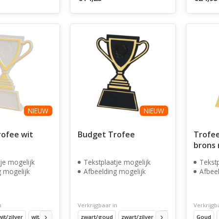
NIEUW
NIEUW
ofee wit
Budget Trofee
Trofee
brons 
je mogelijk
Tekstplaatje mogelijk
Tekstp
g mogelijk
Afbeelding mogelijk
Afbeel
n
Verkrijgbaar in
Verkrijgb
wit/zilver
wit/brons
zwart/goud
zwart/zilver
zwart/brons
Goud