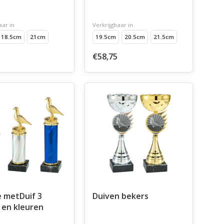
aar in
Verkrijgbaar in
18.5cm
21cm
19.5cm
20.5cm
21.5cm
€58,75
 metDuif 3
Duiven bekers
en kleuren