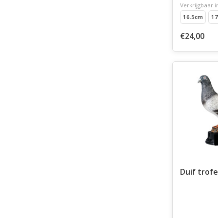
Verkrijgbaar i
16.5cm
17
€24,00
Duif trof