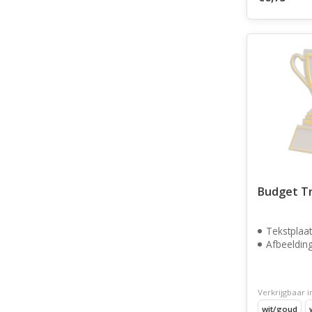
Budget Tr
Tekstplaat
Afbeeldin
Verkrijgbaar i
wit/goud