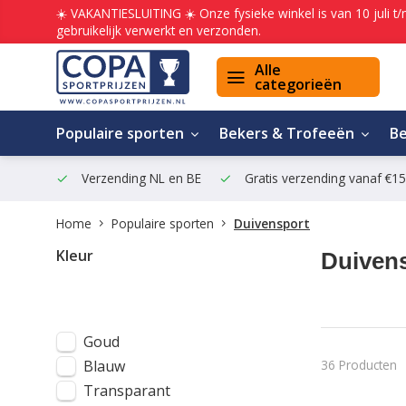
☀️ VAKANTIESLUITING ☀️ Onze fysieke winkel is van 10 juli t
gebruikelijk verwerkt en verzonden.
Alle
categorieën
Populaire sporten
Bekers & Trofeeën
B
Verzending NL en BE
Gratis verzending vanaf €1
Home
Populaire sporten
Duivensport
Kleur
Duivens
Goud
36 Producten
Blauw
Transparant