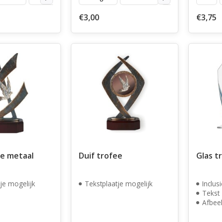
€3,00
€3,75
ee metaal
Duif trofee
Glas t
je mogelijk
Tekstplaatje mogelijk
Inclus
Tekst
Afbee