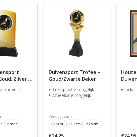
vensport
Duivensport Trofee –
Houte
Goud, Zilver &
Goud/Zwarte Beker
Duiven
,5 cm)
cm
je mogelijk
Tekstplaatje mogelijk
Inclus
Afbeelding mogelijk
n
Verkrijgbaar in
er
Brons
23.5cm
25.5cm
27.5cm
€14,25
€24,95