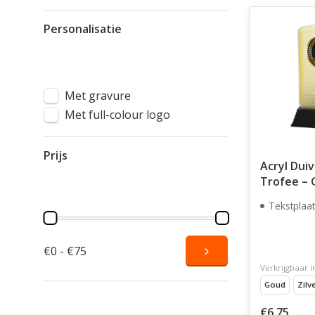
Personalisatie
Met gravure
Met full-colour logo
Prijs
Acryl Dui
Trofee – 
Brons (18
Tekstplaat
€0 - €75
Verkrijgbaar i
Goud
Zilv
€6,75