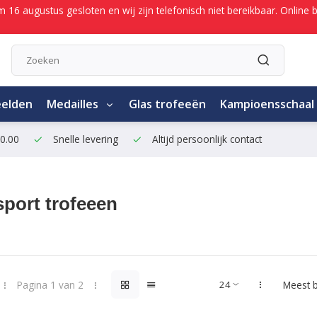
/m 16 augustus gesloten en wij zijn telefonisch niet bereikbaar. Onli
eelden
Medailles
Glas trofeeën
Kampioensschaal
50.00
Snelle levering
Altijd persoonlijk contact
port trofeeen
Pagina 1 van 2
Meest 