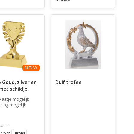
NIEUW
 Goud, zilver en
Duif trofee
met schildje
laatje mogelijk
ding mogelijk
aar in
Zilver
Brons