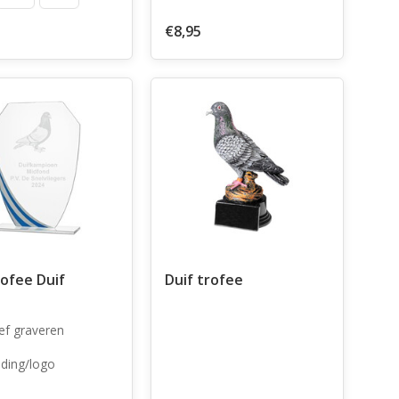
€8,95
rofee Duif
Duif trofee
ief graveren
lding/logo