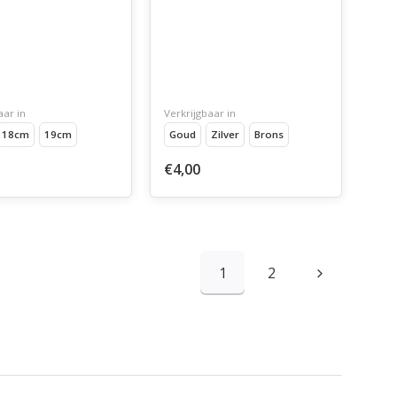
aar in
Verkrijgbaar in
18cm
19cm
Goud
Zilver
Brons
€4,00
1
2