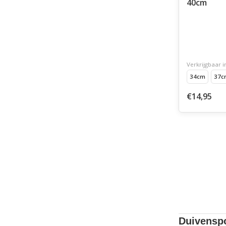
40cm
Verkrijgbaar i
34cm
37c
€14,95
Duivenspo