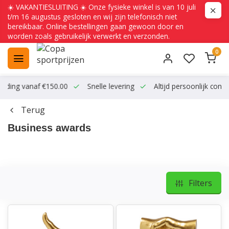
☀️ VAKANTIESLUITING ☀️ Onze fysieke winkel is van 10 juli
t/m 16 augustus gesloten en wij zijn telefonisch niet
bereikbaar. Online bestellingen gaan gewoon door en
worden zoals gebruikelijk verwerkt en verzonden.
0
ending vanaf €150.00
Snelle levering
Altijd persoonlijk conta
Terug
Business awards
Filters