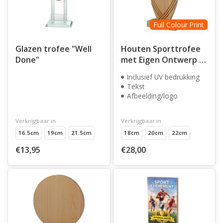
Full Colour Print
Glazen trofee "Well
Houten Sporttrofee
Done"
met Eigen Ontwerp –
Full Color UV
Inclusief UV bedrukking
Bedrukking
Tekst
Afbeelding/logo
Verkrijgbaar in
Verkrijgbaar in
16.5cm
19cm
21.5cm
18cm
20cm
22cm
€13,95
€28,00