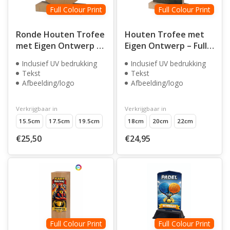
Full Colour Print
Full Colour Print
Ronde Houten Trofee
Houten Trofee met
met Eigen Ontwerp –
Eigen Ontwerp – Full
Full Color UV Print
Color UV Print
Inclusief UV bedrukking
Inclusief UV bedrukking
Tekst
Tekst
Afbeelding/logo
Afbeelding/logo
Verkrijgbaar in
Verkrijgbaar in
15.5cm
17.5cm
19.5cm
18cm
20cm
22cm
€25,50
€24,95
Full Colour Print
Full Colour Print