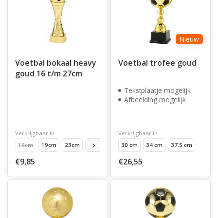
Nieuw
Voetbal bokaal heavy
Voetbal trofee goud
goud 16 t/m 27cm
Tekstplaatje mogelijk
Afbeelding mogelijk
Verkrijgbaar in
Verkrijgbaar in
16cm
19cm
23cm
27cm
30 cm
34 cm
37.5 cm
€9,85
€26,55