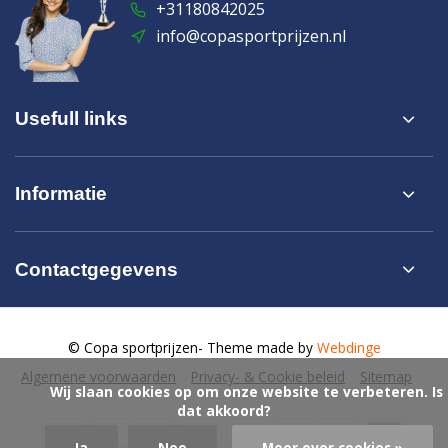
+31180842025
info@copasportprijzen.nl
Usefull links
Informatie
Contactgegevens
© Copa sportprijzen
- Theme made by
Webdinge
Algemene voorwaarden
Privacy- & Cookie beleid
Sitemap
            Wij slaan cookies op om onze website te verbeteren. Is 
dat akkoord?

Ja
Nee
Meer over cookies »