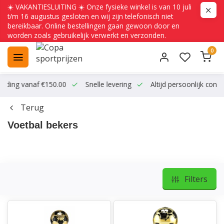
☀️ VAKANTIESLUITING ☀️ Onze fysieke winkel is van 10 juli
t/m 16 augustus gesloten en wij zijn telefonisch niet
bereikbaar. Online bestellingen gaan gewoon door en
worden zoals gebruikelijk verwerkt en verzonden.
0
ending vanaf €150.00
Snelle levering
Altijd persoonlijk conta
Terug
Voetbal bekers
Filters