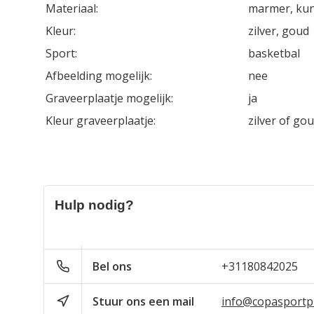
Materiaal:
marmer, kun
Kleur:
zilver, goud
Sport:
basketbal
Afbeelding mogelijk:
nee
Graveerplaatje mogelijk:
ja
Kleur graveerplaatje:
zilver of go
Hulp nodig?
Bel ons
+31180842025
Stuur ons een mail
info@copasportpr