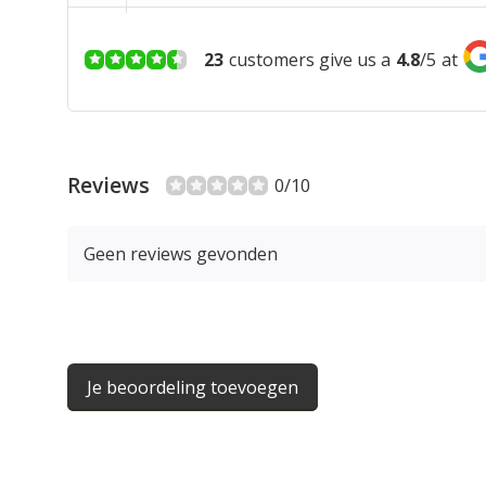
23
customers give us a
4.8
/
5
at
Reviews
0/10
Geen reviews gevonden
Je beoordeling toevoegen