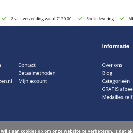
Gratis verzending vanaf €150.00
Snelle levering
Alt
Informatie
n
Contact
Over ons
Betaalmethoden
Blog
zen.nl
Mijn account
Categorieën
GRATIS afbee
Medailles zel
ord?

p