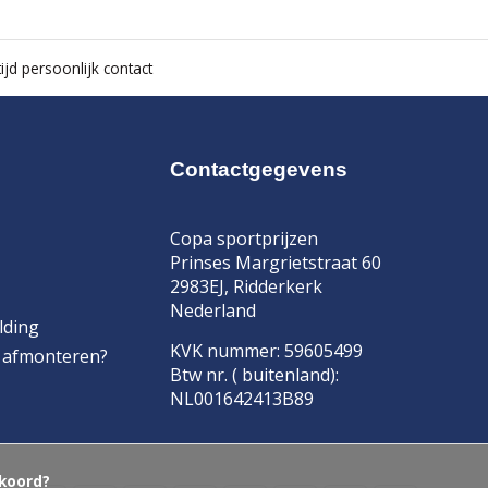
ijd persoonlijk contact
Contactgegevens
Copa sportprijzen
Prinses Margrietstraat 60
2983EJ, Ridderkerk
Nederland
lding
KVK nummer: 59605499
f afmonteren?
Btw nr. ( buitenland):
NL001642413B89