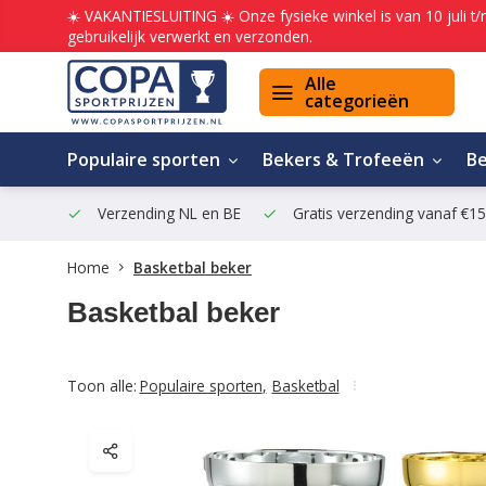
☀️ VAKANTIESLUITING ☀️ Onze fysieke winkel is van 10 juli t
gebruikelijk verwerkt en verzonden.
Alle
categorieën
Populaire sporten
Bekers & Trofeeën
B
Verzending NL en BE
Gratis verzending vanaf €1
Home
Basketbal beker
Basketbal beker
Toon alle:
Populaire sporten
,
Basketbal