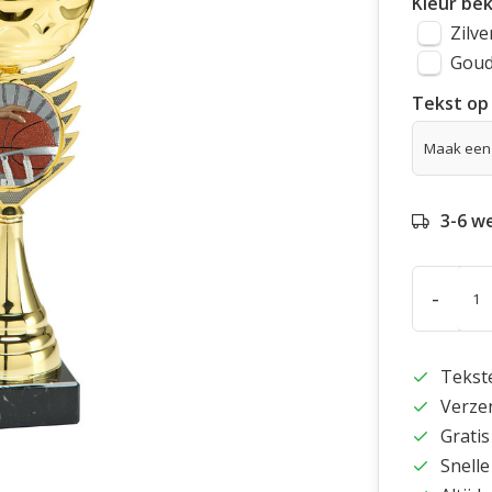
Kleur be
Zilve
Gou
Tekst op 
3-6 w
-
Tekst
Verze
Gratis
Snelle