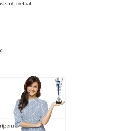
ststof, metaal
ud
ijzen.nl