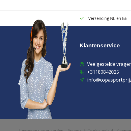
Verzending NL en BE
Klantenservice
Veelgestelde vrage
+31180842025
info@copasportprij
            Wij slaan cookies op om onze website te verbeteren. Is dat akko
Algemene voorwaarden
Privacy- & Cookie beleid
Sitema