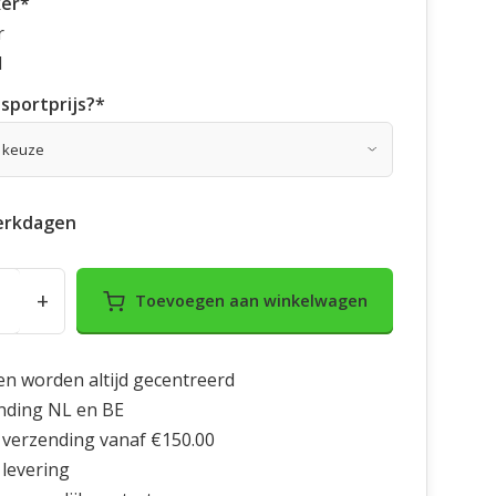
ker
*
r
d
sportprijs?
*
erkdagen
+
Toevoegen aan winkelwagen
en worden altijd gecentreerd
nding NL en BE
 verzending vanaf €150.00
 levering