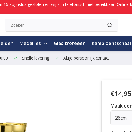
/m 16 augustus gesloten en wij zijn telefonisch niet bereikbaar. Onli
eelden
Medailles
Glas trofeeën
Kampioensschaal
50.00
Snelle levering
Altijd persoonlijk contact
€14,95
Maak een
26cm