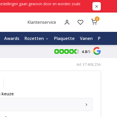
ne bestellingen gaan gewoon door en worden zoals
0
Klantenservice
Awards
Rozetten
Plaquette
Vanen
Personali
4.8
/
5
Art: ET408.25A
 keuze