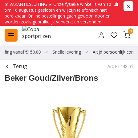
☀️ VAKANTIESLUITING ☀️ Onze fysieke winkel is van 10 juli
t/m 16 augustus gesloten en wij zijn telefonisch niet
bereikbaar. Online bestellingen gaan gewoon door en
worden zoals gebruikelijk verwerkt en verzonden.
0
ending vanaf €150.00
Snelle levering
Altijd persoonlijk conta
Terug
Art: ET448.01
Beker Goud/Zilver/Brons