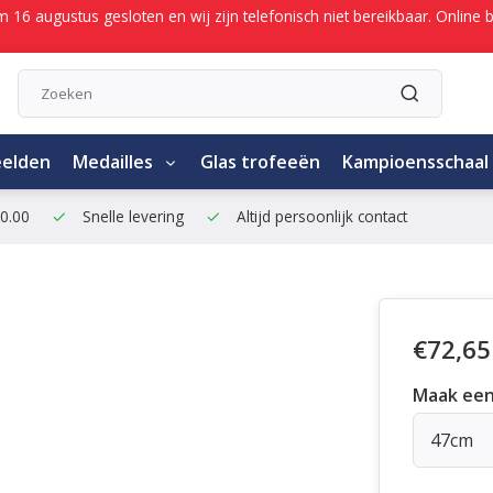
/m 16 augustus gesloten en wij zijn telefonisch niet bereikbaar. Onli
eelden
Medailles
Glas trofeeën
Kampioensschaal
50.00
Snelle levering
Altijd persoonlijk contact
€72,65
Maak een
47cm