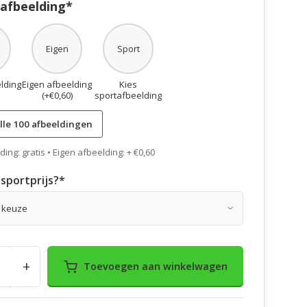
 afbeelding*
Eigen
Sport
lding
Eigen afbeelding
Kies
(+€0,60)
sportafbeelding
lle 100 afbeeldingen
ing: gratis • Eigen afbeelding: + €0,60
sportprijs?
*
+
Toevoegen aan winkelwagen