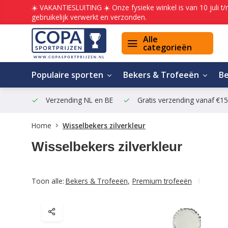
☀️ VAKANTIESLUITING ☀️ Onze fysieke winkel is van 10 juli t
gebruikelijk verwerkt en verzonden.
Alle
categorieën
Populaire sporten
Bekers & Trofeeën
B
Verzending NL en BE
Gratis verzending vanaf €1
Home
Wisselbekers zilverkleur
Wisselbekers zilverkleur
Toon alle:
Bekers & Trofeeën
,
Premium trofeeën