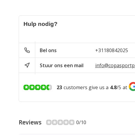
Hulp nodig?
Bel ons
+31180842025
Stuur ons een mail
info@copasportpr
23
customers give us a
4.8
/
5
at
Reviews
0/10