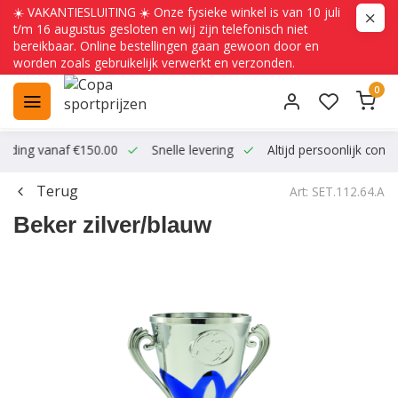
☀️ VAKANTIESLUITING ☀️ Onze fysieke winkel is van 10 juli
t/m 16 augustus gesloten en wij zijn telefonisch niet
bereikbaar. Online bestellingen gaan gewoon door en
worden zoals gebruikelijk verwerkt en verzonden.
0
ending vanaf €150.00
Snelle levering
Altijd persoonlijk conta
Terug
Art: SET.112.64.A
Beker zilver/blauw