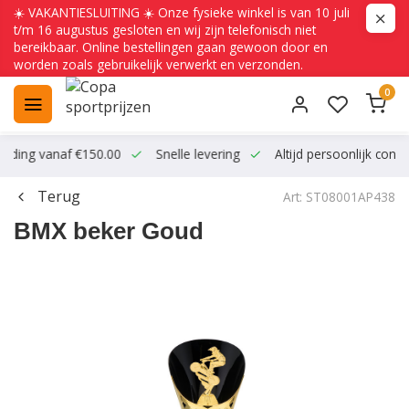
☀️ VAKANTIESLUITING ☀️ Onze fysieke winkel is van 10 juli
t/m 16 augustus gesloten en wij zijn telefonisch niet
bereikbaar. Online bestellingen gaan gewoon door en
worden zoals gebruikelijk verwerkt en verzonden.
0
ending vanaf €150.00
Snelle levering
Altijd persoonlijk conta
Terug
Art: ST08001AP438
BMX beker Goud