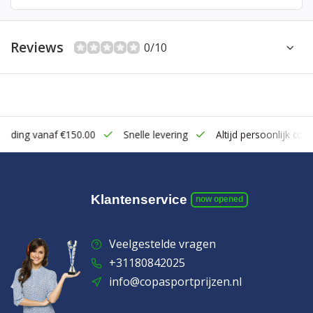
Reviews
0/10
zending vanaf €150.00
Snelle levering
Altijd persoonlijk cont
Klantenservice
now opened
Veelgestelde vragen
+31180842025
info@copasportprijzen.nl