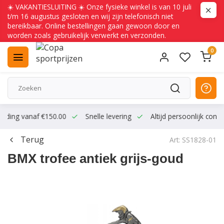
☀️ VAKANTIESLUITING ☀️ Onze fysieke winkel is van 10 juli
t/m 16 augustus gesloten en wij zijn telefonisch niet
bereikbaar. Online bestellingen gaan gewoon door en
worden zoals gebruikelijk verwerkt en verzonden.
0
ending vanaf €150.00
Snelle levering
Altijd persoonlijk conta
Terug
Art: SS1828-01
BMX trofee antiek grijs-goud