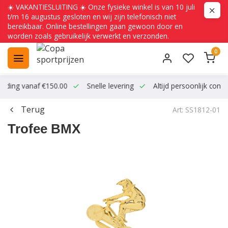
☀️ VAKANTIESLUITING ☀️ Onze fysieke winkel is van 10 juli
t/m 16 augustus gesloten en wij zijn telefonisch niet
bereikbaar. Online bestellingen gaan gewoon door en
worden zoals gebruikelijk verwerkt en verzonden.
0
ending vanaf €150.00
Snelle levering
Altijd persoonlijk conta
Terug
Art: SS1812-01
Trofee BMX