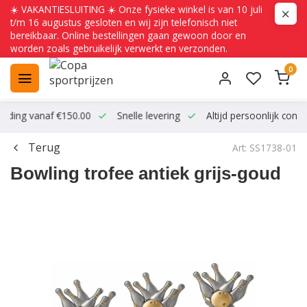
☀️ VAKANTIESLUITING ☀️ Onze fysieke winkel is van 10 juli
t/m 16 augustus gesloten en wij zijn telefonisch niet
bereikbaar. Online bestellingen gaan gewoon door en
worden zoals gebruikelijk verwerkt en verzonden.
0
ending vanaf €150.00
Snelle levering
Altijd persoonlijk conta
Terug
Art: SS1738-01
Bowling trofee antiek grijs-goud