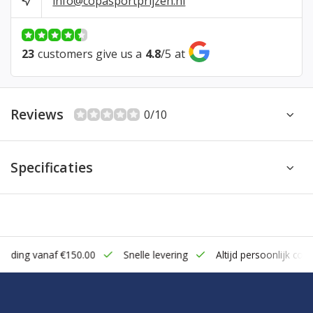
info@copasportprijzen.nl
23
customers give us a
4.8
/
5
at
Reviews
0/10
Specificaties
zending vanaf €150.00
Snelle levering
Altijd persoonlijk cont