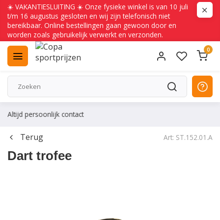
☀️ VAKANTIESLUITING ☀️ Onze fysieke winkel is van 10 juli
t/m 16 augustus gesloten en wij zijn telefonisch niet
bereikbaar. Online bestellingen gaan gewoon door en
worden zoals gebruikelijk verwerkt en verzonden.
0
Altijd persoonlijk contact
Terug
Art: ST.152.01.A
Dart trofee