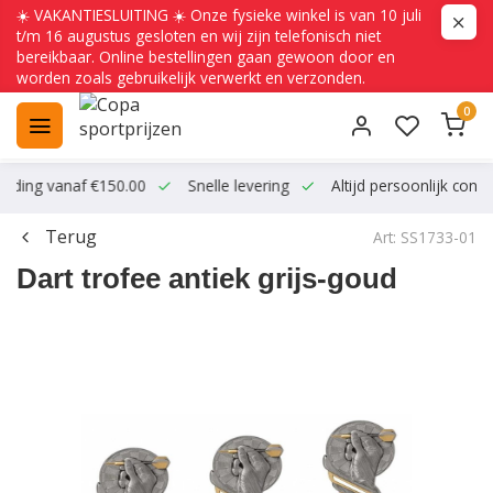
☀️ VAKANTIESLUITING ☀️ Onze fysieke winkel is van 10 juli
t/m 16 augustus gesloten en wij zijn telefonisch niet
bereikbaar. Online bestellingen gaan gewoon door en
worden zoals gebruikelijk verwerkt en verzonden.
0
ending vanaf €150.00
Snelle levering
Altijd persoonlijk conta
Terug
Art: SS1733-01
Dart trofee antiek grijs-goud