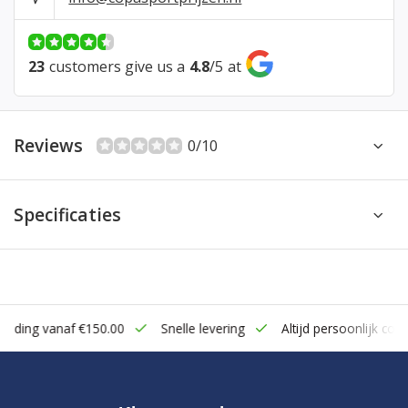
23
customers give us a
4.8
/
5
at
Reviews
0/10
Specificaties
zending vanaf €150.00
Snelle levering
Altijd persoonlijk cont