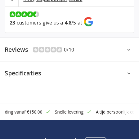
23
customers give us a
4.8
/
5
at
Reviews
0/10
Specificaties
zending vanaf €150.00
Snelle levering
Altijd persoonlijk cont