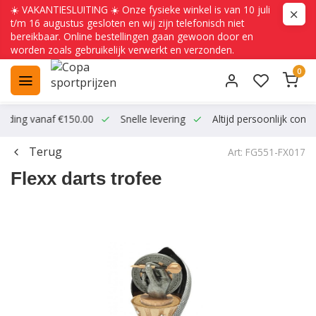
☀️ VAKANTIESLUITING ☀️ Onze fysieke winkel is van 10 juli
t/m 16 augustus gesloten en wij zijn telefonisch niet
bereikbaar. Online bestellingen gaan gewoon door en
worden zoals gebruikelijk verwerkt en verzonden.
0
ending vanaf €150.00
Snelle levering
Altijd persoonlijk conta
Terug
Art: FG551-FX017
Flexx darts trofee