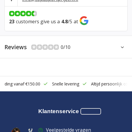
23
customers give us a
4.8
/
5
at
Reviews
0/10
zending vanaf €150.00
Snelle levering
Altijd persoonlijk cont
Klantenservice
Veelgestelde vragen