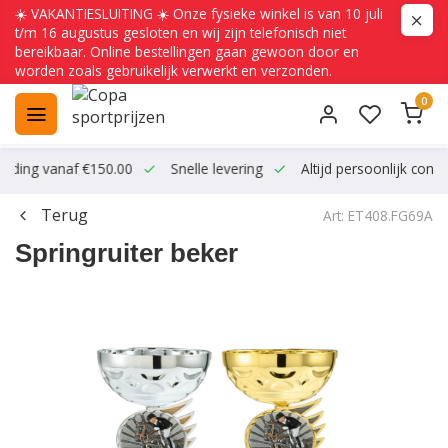
☀️ VAKANTIESLUITING ☀️ Onze fysieke winkel is van 10 juli
t/m 16 augustus gesloten en wij zijn telefonisch niet
bereikbaar. Online bestellingen gaan gewoon door en
worden zoals gebruikelijk verwerkt en verzonden.
0
ending vanaf €150.00
Snelle levering
Altijd persoonlijk conta
Terug
Art: ET408.FG69A
Springruiter beker