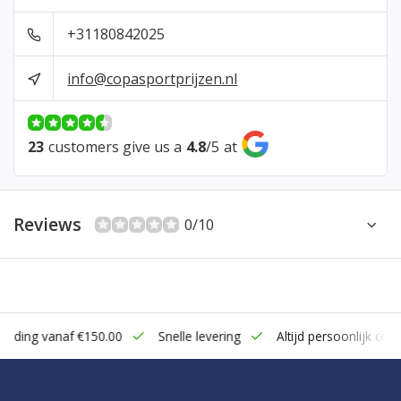
+31180842025
info@copasportprijzen.nl
23
customers give us a
4.8
/
5
at
Reviews
0/10
zending vanaf €150.00
Snelle levering
Altijd persoonlijk cont