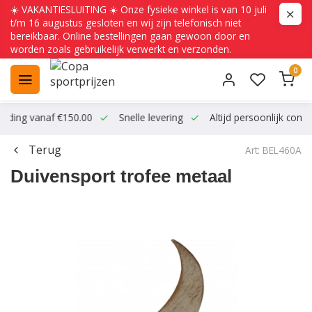
☀️ VAKANTIESLUITING ☀️ Onze fysieke winkel is van 10 juli
t/m 16 augustus gesloten en wij zijn telefonisch niet
bereikbaar. Online bestellingen gaan gewoon door en
worden zoals gebruikelijk verwerkt en verzonden.
0
ending vanaf €150.00
Snelle levering
Altijd persoonlijk conta
Terug
Art: BEL460A
Duivensport trofee metaal