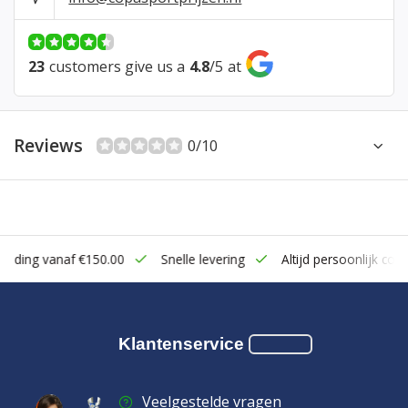
23
customers give us a
4.8
/
5
at
Reviews
0/10
zending vanaf €150.00
Snelle levering
Altijd persoonlijk cont
Klantenservice
Veelgestelde vragen