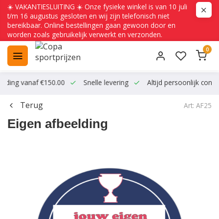
☀️ VAKANTIESLUITING ☀️ Onze fysieke winkel is van 10 juli
t/m 16 augustus gesloten en wij zijn telefonisch niet
bereikbaar. Online bestellingen gaan gewoon door en
worden zoals gebruikelijk verwerkt en verzonden.
0
ending vanaf €150.00
Snelle levering
Altijd persoonlijk conta
Terug
Art: AF25
Eigen afbeelding