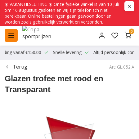
☀️ VAKANTIESLUITING ☀️ Onze fysieke winkel is van 10 juli
t/m 16 augustus gesloten en wij zijn telefonisch niet
bereikbaar. Online bestellingen gaan gewoon door en
worden zoals gebruikelijk verwerkt en verzonden.
0
ending vanaf €150.00
Snelle levering
Altijd persoonlijk conta
Terug
Art: GL.052.A
Glazen trofee met rood en
Transparant