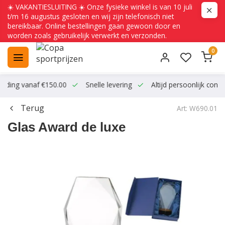
☀️ VAKANTIESLUITING ☀️ Onze fysieke winkel is van 10 juli
t/m 16 augustus gesloten en wij zijn telefonisch niet
bereikbaar. Online bestellingen gaan gewoon door en
worden zoals gebruikelijk verwerkt en verzonden.
0
ending vanaf €150.00
Snelle levering
Altijd persoonlijk conta
Terug
Art: W690.01
Glas Award de luxe