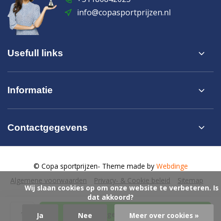
info@copasportprijzen.nl
Usefull links
Informatie
Contactgegevens
© Copa sportprijzen
- Theme made by
Webdinge
Algemene voorwaarden
Privacy- & Cookie beleid
Sitemap
            Wij slaan cookies op om onze website te verbeteren. Is 
dat akkoord?

Toevoegen aan winkelwagen
Ja
Nee
Meer over cookies »