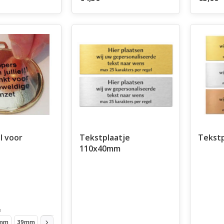
l voor
Tekstplaatje
Tekst
110x40mm
n
mm
39mm
45mm
50mm
59mm