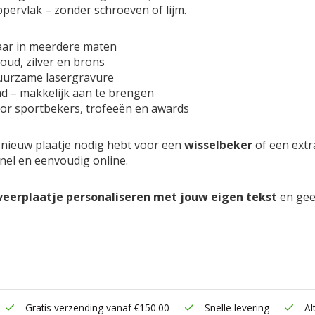
oppervlak – zonder schroeven of lijm.
aar in meerdere maten
oud, zilver en brons
uurzame lasergravure
d – makkelijk aan te brengen
oor sportbekers, trofeeën en awards
 nieuw plaatje nodig hebt voor een
wisselbeker
of een ext
snel en eenvoudig online.
veerplaatje personaliseren met jouw eigen tekst
en geef
Gratis verzending vanaf €150.00
Snelle levering
Alt