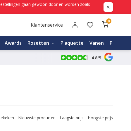
ne bestellingen gaan gewoon door en worden zoals
0
Klantenservice
Awards
Rozetten
Plaquette
Vanen
Personali
4.8
/
5
bekeken
Nieuwste producten
Laagste prijs
Hoogste prijs