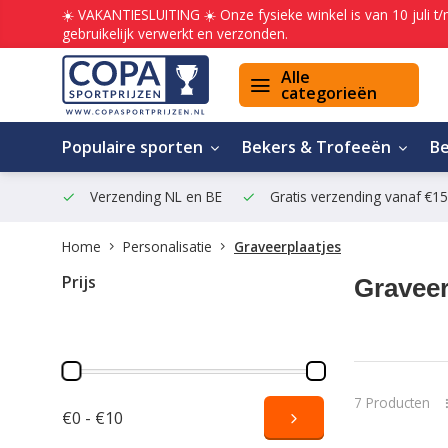
☀️ VAKANTIESLUITING ☀️ Onze fysieke winkel is van 10 juli t
gebruikelijk verwerkt en verzonden.
Alle
categorieën
Populaire sporten
Bekers & Trofeeën
B
Verzending NL en BE
Gratis verzending vanaf €1
Home
Personalisatie
Graveerplaatjes
Prijs
Graveer
7 Producten
€0 - €10