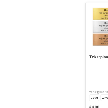
Tekstpla
Verkrijgbaar i
Goud
Zilv
€4,00