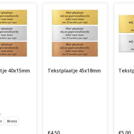
atje 40x15mm
Tekstplaatje 45x18mm
Tekst
n
er
Brons
€4,50
€5,00