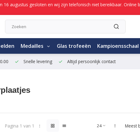
/m 16 augustus gesloten en wij zijn telefonisch niet bereikbaar. Onli
eelden
Medailles
Glas trofeeën
Kampioensschaal
50.00
Snelle levering
Altijd persoonlijk contact
plaatjes
Pagina 1 van 1
Meest 