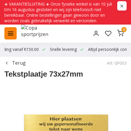
☀️ VAKANTIESLUITING ☀️ Onze fysieke winkel is van 10 juli
t/m 16 augustus gesloten en wij zijn telefonisch niet
bereikbaar. Online bestellingen gaan gewoon door en
worden zoals gebruikelijk verwerkt en verzonden.
0
ending vanaf €150.00
Snelle levering
Altijd persoonlijk conta
Terug
Art: GP003
Tekstplaatje 73x27mm