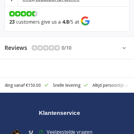
23
customers give us a
4.8
/
5
at
Reviews
0/10
zending vanaf €150.00
Snelle levering
Altijd persoonlijk cont
Klantenservice
Veelgestelde vragen