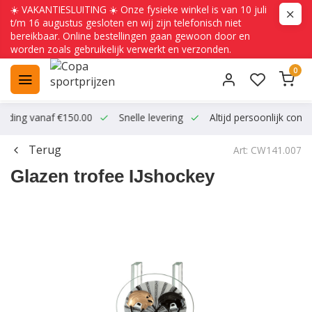
☀️ VAKANTIESLUITING ☀️ Onze fysieke winkel is van 10 juli
t/m 16 augustus gesloten en wij zijn telefonisch niet
bereikbaar. Online bestellingen gaan gewoon door en
worden zoals gebruikelijk verwerkt en verzonden.
0
ending vanaf €150.00
Snelle levering
Altijd persoonlijk conta
Terug
Art: CW141.007
Glazen trofee IJshockey