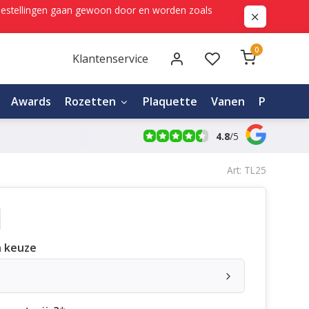
ne bestellingen gaan gewoon door en worden zoals
0
Klantenservice
Awards
Rozetten
Plaquette
Vanen
Personali
4.8
/
5
Art: TL25
 keuze