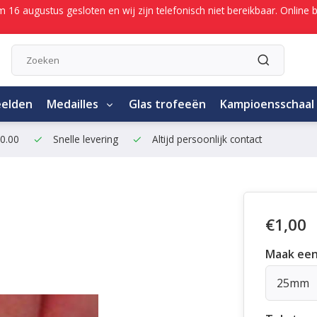
/m 16 augustus gesloten en wij zijn telefonisch niet bereikbaar. Onli
eelden
Medailles
Glas trofeeën
Kampioensschaal
50.00
Snelle levering
Altijd persoonlijk contact
€1,00
Maak een
25mm