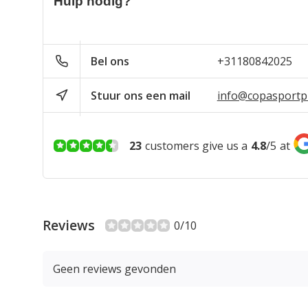
Hulp nodig?
Bel ons
+31180842025
Stuur ons een mail
info@copasportpr
23
customers give us a
4.8
/
5
at
Reviews
0/10
Geen reviews gevonden