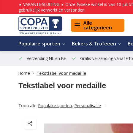
☀️ VAKANTIESLUITING ☀️ Onze fysieke winkel is van 10 juli t
gebruikelijk verwerkt en verzonden.
Alle
categorieën
Populaire sporten
Bekers & Trofeeën
B
Verzending NL en BE
Gratis verzending vanaf €1
Home
Tekstlabel voor medaille
Tekstlabel voor medaille
Toon alle:
Populaire sporten
,
Personalisatie