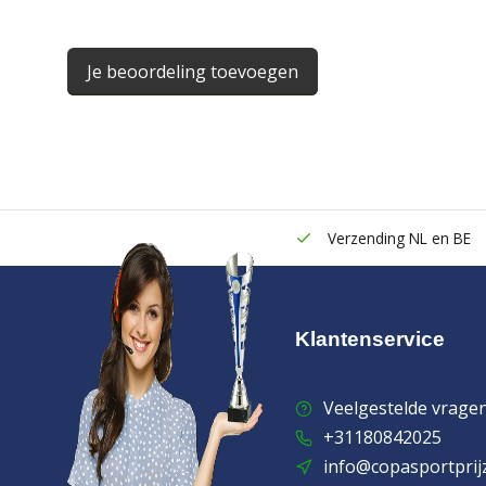
Je beoordeling toevoegen
Verzending NL en BE
Klantenservice
Veelgestelde vrage
+31180842025
info@copasportprij