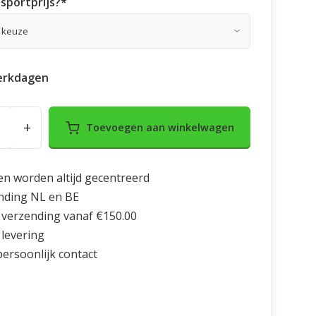
sportprijs?
*
erkdagen
+
Toevoegen aan winkelwagen
en worden altijd gecentreerd
nding NL en BE
 verzending vanaf €150.00
 levering
 persoonlijk contact