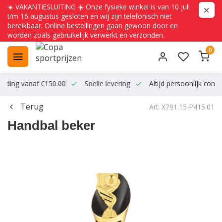
☀️ VAKANTIESLUITING ☀️ Onze fysieke winkel is van 10 juli
t/m 16 augustus gesloten en wij zijn telefonisch niet
bereikbaar. Online bestellingen gaan gewoon door en
worden zoals gebruikelijk verwerkt en verzonden.
0
ending vanaf €150.00
Snelle levering
Altijd persoonlijk conta
Terug
Art: X791.15-P415.01
Handbal beker