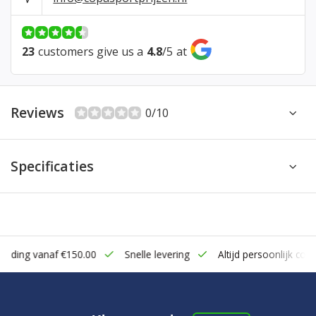
23
customers give us a
4.8
/
5
at
Reviews
0/10
Specificaties
zending vanaf €150.00
Snelle levering
Altijd persoonlijk cont