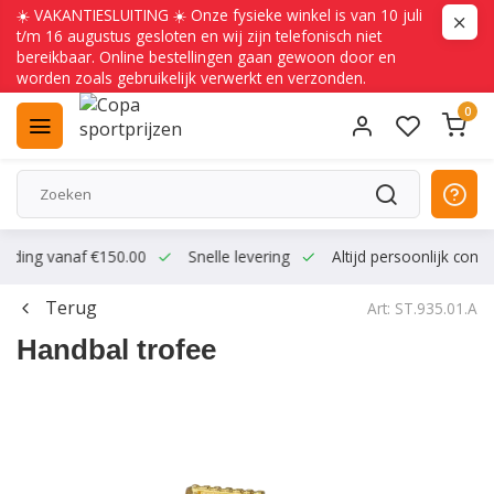
☀️ VAKANTIESLUITING ☀️ Onze fysieke winkel is van 10 juli
t/m 16 augustus gesloten en wij zijn telefonisch niet
bereikbaar. Online bestellingen gaan gewoon door en
worden zoals gebruikelijk verwerkt en verzonden.
0
ending vanaf €150.00
Snelle levering
Altijd persoonlijk conta
Terug
Art: ST.935.01.A
Handbal trofee