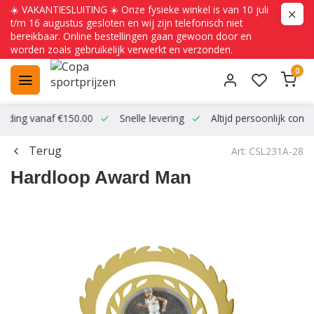
☀️ VAKANTIESLUITING ☀️ Onze fysieke winkel is van 10 juli
t/m 16 augustus gesloten en wij zijn telefonisch niet
bereikbaar. Online bestellingen gaan gewoon door en
worden zoals gebruikelijk verwerkt en verzonden.
0
ending vanaf €150.00
Snelle levering
Altijd persoonlijk conta
Terug
Art: CSL231A-28
Hardloop Award Man