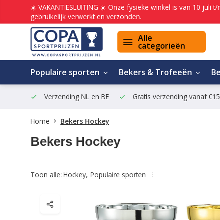
☀️ VAKANTIESLUITING ☀️ Onze fysieke winkel is van 10 juli t
gebruikelijk verwerkt en verzonden.
Alle
categorieën
Populaire sporten
Bekers & Trofeeën
B
Verzending NL en BE
Gratis verzending vanaf €1
Home
Bekers Hockey
Bekers Hockey
Toon alle:
Hockey
,
Populaire sporten