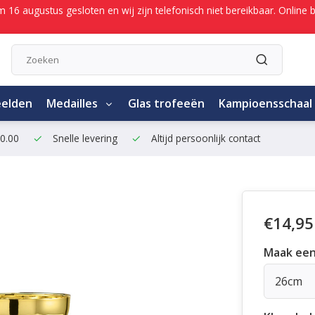
/m 16 augustus gesloten en wij zijn telefonisch niet bereikbaar. Onli
eelden
Medailles
Glas trofeeën
Kampioensschaal
50.00
Snelle levering
Altijd persoonlijk contact
€14,95
Maak een
26cm