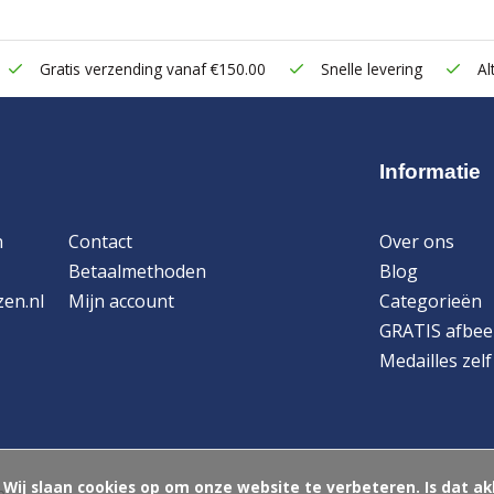
Gratis verzending vanaf €150.00
Snelle levering
Alt
Informatie
n
Contact
Over ons
Betaalmethoden
Blog
zen.nl
Mijn account
Categorieën
GRATIS afbee
Medailles zel
ord?

p