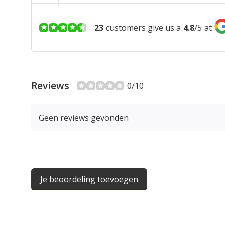
23
customers give us a
4.8
/
5
at
Reviews
0/10
Geen reviews gevonden
Je beoordeling toevoegen