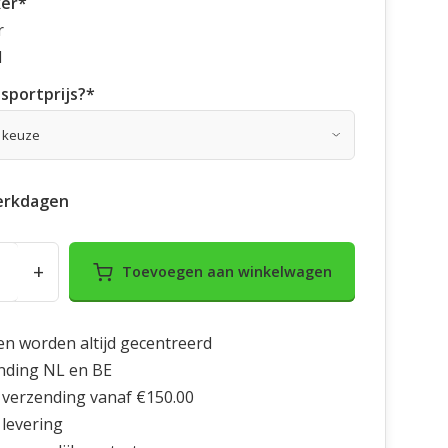
ker
*
r
d
sportprijs?
*
erkdagen
+
Toevoegen aan winkelwagen
en worden altijd gecentreerd
nding NL en BE
 verzending vanaf €150.00
 levering