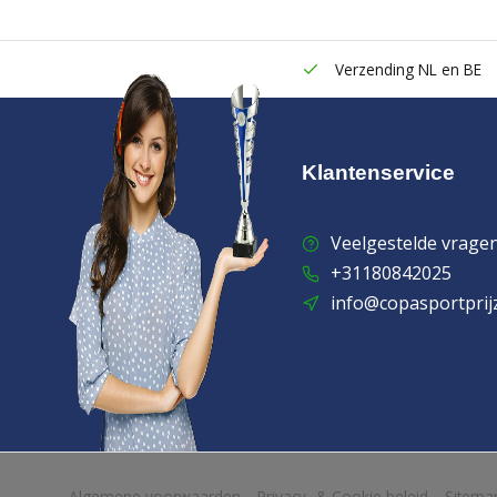
Verzending NL en BE
Klantenservice
Veelgestelde vrage
+31180842025
info@copasportprij
            Wij slaan cookies op om onze website te verbeteren. Is dat akko
Algemene voorwaarden
Privacy- & Cookie beleid
Sitema