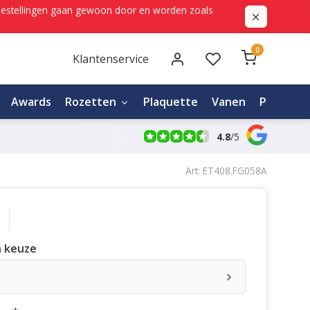
ne bestellingen gaan gewoon door en worden zoals
0
Klantenservice
Awards
Rozetten
Plaquette
Vanen
Personali
4.8
/
5
Art: ET408.FG058A
 keuze