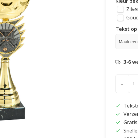
Kleur be
Zilve
Gou
Tekst op 
3-6 w
-
Tekst
Verze
Gratis
Snelle