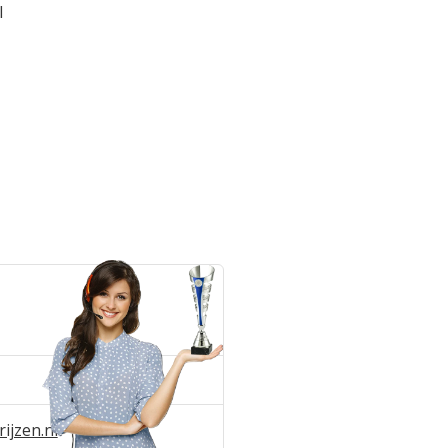
l
ijzen.nl