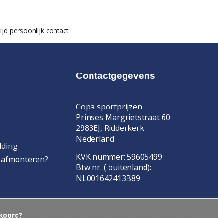
ijd persoonlijk contact
Contactgegevens
Copa sportprijzen
Prinses Margrietstraat 60
2983EJ, Ridderkerk
Nederland
lding
KVK nummer: 59605499
f afmonteren?
Btw nr. ( buitenland):
NL001642413B89