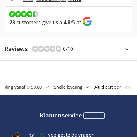
23
customers give us a
4.8
/
5
at
Reviews
0/10
zending vanaf €150.00
Snelle levering
Altijd persoonlijk cont
Klantenservice
Veelgestelde vragen