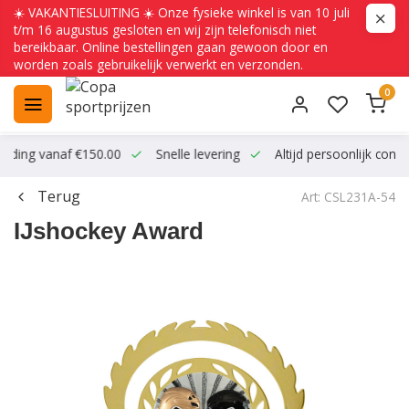
☀️ VAKANTIESLUITING ☀️ Onze fysieke winkel is van 10 juli
t/m 16 augustus gesloten en wij zijn telefonisch niet
bereikbaar. Online bestellingen gaan gewoon door en
worden zoals gebruikelijk verwerkt en verzonden.
0
ending vanaf €150.00
Snelle levering
Altijd persoonlijk conta
Terug
Art: CSL231A-54
IJshockey Award