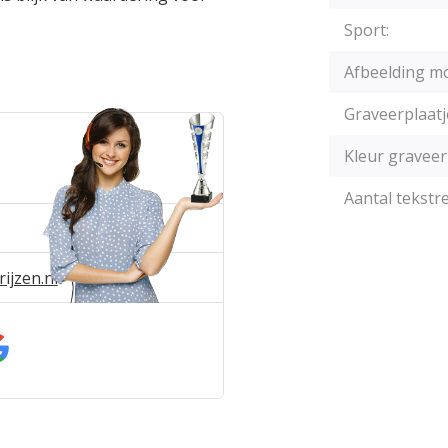
Sport:
Afbeelding mo
Graveerplaatj
Kleur graveer
Aantal tekstre
ijzen.nl