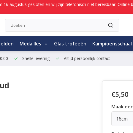
/m 16 augustus gesloten en wij zijn telefonisch niet bereikbaar. Onli
eelden
Medailles
Glas trofeeën
Kampioensschaal
50.00
Snelle levering
Altijd persoonlijk contact
oud
€5,50
Maak een
16cm