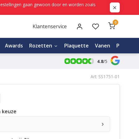
ne bestellingen gaan gewoon door en worden zoals
0
Klantenservice
Awards
Rozetten
Plaquette
Vanen
Personali
4.8
/
5
Art: SS1751-01
 keuze