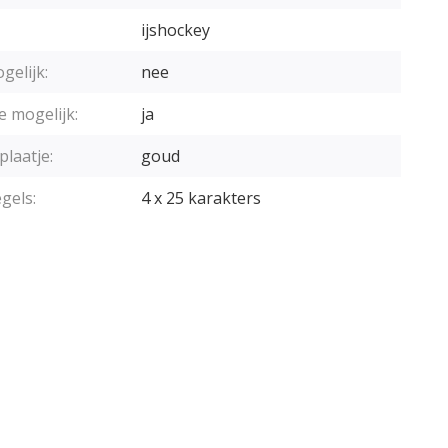
ijshockey
gelijk:
nee
e mogelijk:
ja
plaatje:
goud
gels:
4 x 25 karakters