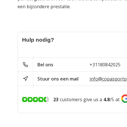
een bijzondere prestatie.
Hulp nodig?
Bel ons
+31180842025
Stuur ons een mail
info@copasportpr
23
customers give us a
4.8
/
5
at