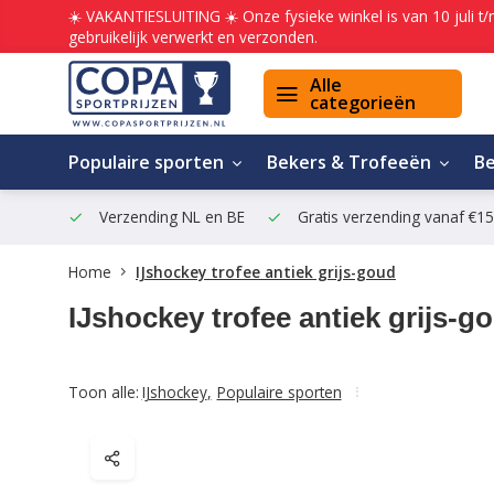
☀️ VAKANTIESLUITING ☀️ Onze fysieke winkel is van 10 juli t
gebruikelijk verwerkt en verzonden.
Alle
categorieën
Populaire sporten
Bekers & Trofeeën
B
Verzending NL en BE
Gratis verzending vanaf €1
Home
IJshockey trofee antiek grijs-goud
IJshockey trofee antiek grijs-g
Toon alle:
IJshockey
,
Populaire sporten