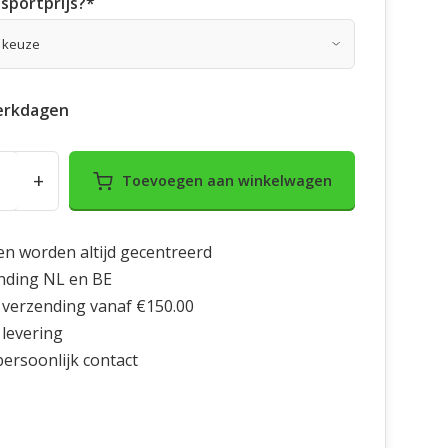
sportprijs?
*
erkdagen
+
Toevoegen aan winkelwagen
en worden altijd gecentreerd
nding NL en BE
 verzending vanaf €150.00
 levering
 persoonlijk contact