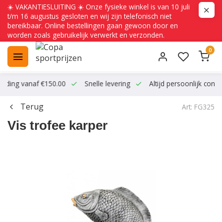
☀️ VAKANTIESLUITING ☀️ Onze fysieke winkel is van 10 juli
t/m 16 augustus gesloten en wij zijn telefonisch niet
bereikbaar. Online bestellingen gaan gewoon door en
worden zoals gebruikelijk verwerkt en verzonden.
0
ending vanaf €150.00
Snelle levering
Altijd persoonlijk conta
Terug
Art: FG325
Vis trofee karper