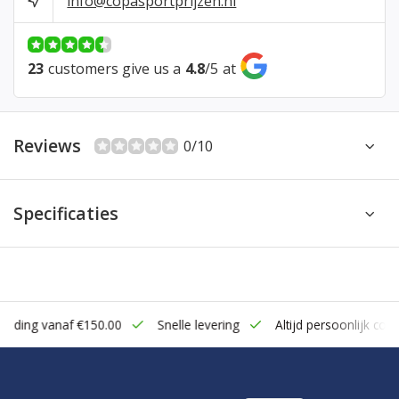
info@copasportprijzen.nl
23
customers give us a
4.8
/
5
at
Reviews
0/10
Specificaties
zending vanaf €150.00
Snelle levering
Altijd persoonlijk cont