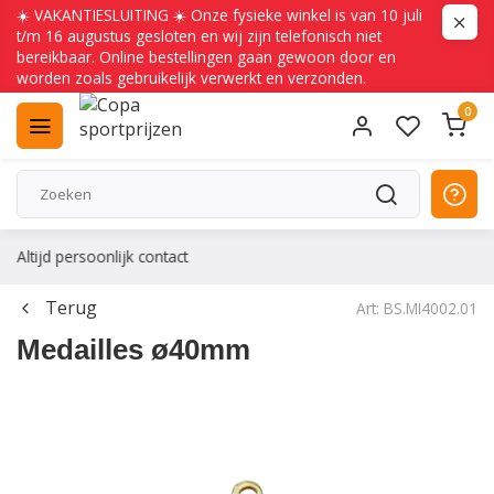
☀️ VAKANTIESLUITING ☀️ Onze fysieke winkel is van 10 juli
t/m 16 augustus gesloten en wij zijn telefonisch niet
bereikbaar. Online bestellingen gaan gewoon door en
worden zoals gebruikelijk verwerkt en verzonden.
0
Altijd persoonlijk contact
Terug
Art: BS.MI4002.01
Medailles ø40mm