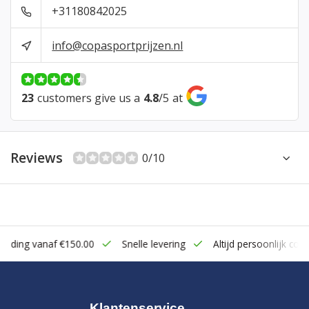
+31180842025
info@copasportprijzen.nl
23
customers give us a
4.8
/
5
at
Reviews
0/10
zending vanaf €150.00
Snelle levering
Altijd persoonlijk cont
Klantenservice