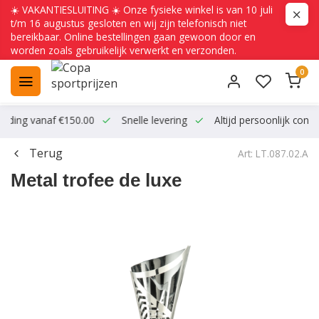
☀️ VAKANTIESLUITING ☀️ Onze fysieke winkel is van 10 juli
t/m 16 augustus gesloten en wij zijn telefonisch niet
bereikbaar. Online bestellingen gaan gewoon door en
worden zoals gebruikelijk verwerkt en verzonden.
0
ending vanaf €150.00
Snelle levering
Altijd persoonlijk conta
Terug
Art: LT.087.02.A
Metal trofee de luxe