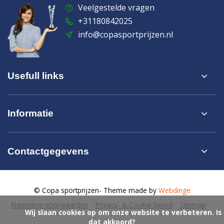
Veelgestelde vragen
+31180842025
info@copasportprijzen.nl
Usefull links
Informatie
Contactgegevens
© Copa sportprijzen
- Theme made by
Webdinge
Algemene voorwaarden
Privacy- & Cookie beleid
Sitemap
            Wij slaan cookies op om onze website te verbeteren. Is 
dat akkoord?
