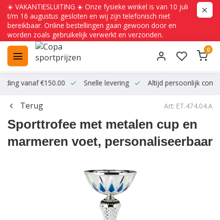
☀️ VAKANTIESLUITING ☀️ Onze fysieke winkel is van 10 juli
t/m 16 augustus gesloten en wij zijn telefonisch niet
bereikbaar. Online bestellingen gaan gewoon door en
worden zoals gebruikelijk verwerkt en verzonden.
0
ending vanaf €150.00
Snelle levering
Altijd persoonlijk conta
Terug
Art: ET.474.04.A
Sporttrofee met metalen cup en
marmeren voet, personaliseerbaar