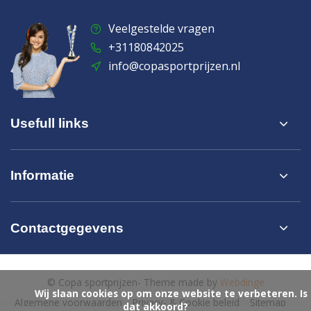
Veelgestelde vragen
+31180842025
info@copasportprijzen.nl
Usefull links
Informatie
Contactgegevens
© Copa sportprijzen
- Theme made by
Webdinge
            Wij slaan cookies op om onze website te verbeteren. Is 
Algemene voorwaarden
Privacy- & Cookie beleid
Sitemap
dat akkoord?
