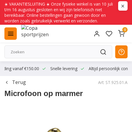
☀️ VAKANTIESLUITING ☀️ Onze fysieke winkel is van 10 juli
t/m 16 augustus gesloten en wij zijn telefonisch niet
bereikbaar. Online bestellingen gaan gewoon door en
worden zoals gebruikelijk verwerkt en verzonden.
0
ending vanaf €150.00
Snelle levering
Altijd persoonlijk conta
Terug
Art: ST.925.01.A
Microfoon op marmer