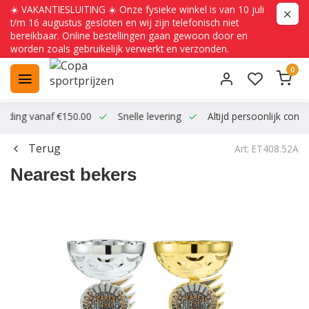
☀️ VAKANTIESLUITING ☀️ Onze fysieke winkel is van 10 juli
t/m 16 augustus gesloten en wij zijn telefonisch niet
bereikbaar. Online bestellingen gaan gewoon door en
worden zoals gebruikelijk verwerkt en verzonden.
0
ending vanaf €150.00
Snelle levering
Altijd persoonlijk conta
Terug
Art: ET408.52A
Nearest bekers