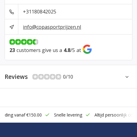
+31180842025
info@copasportprijzen.nl
23
customers give us a
4.8
/
5
at
Reviews
0/10
zending vanaf €150.00
Snelle levering
Altijd persoonlijk cont