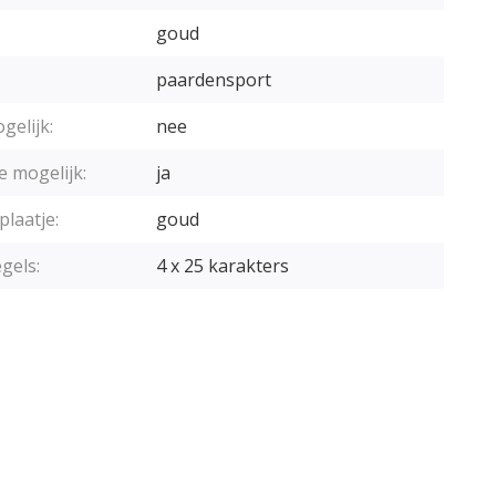
goud
paardensport
gelijk:
nee
e mogelijk:
ja
plaatje:
goud
gels:
4 x 25 karakters