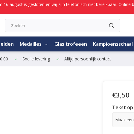
/m 16 augustus gesloten en wij zijn telefonisch niet bereikbaar. Onli
eelden
Medailles
Glas trofeeën
Kampioensschaal
50.00
Snelle levering
Altijd persoonlijk contact
€3,50
Tekst op 