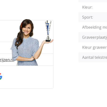
Kleur:
Sport:
Afbeelding mo
Graveerplaatj
Kleur graveer
Aantal tekstre
ijzen.nl