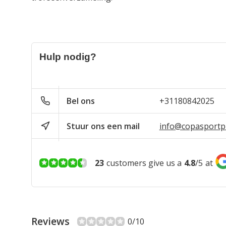
Hulp nodig?
Bel ons
+31180842025
Stuur ons een mail
info@copasportpr
23
customers give us a
4.8
/
5
at
Reviews
0/10