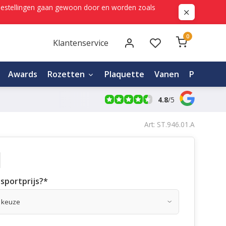
ne bestellingen gaan gewoon door en worden zoals
0
Klantenservice
Awards
Rozetten
Plaquette
Vanen
Personali
4.8
/
5
Art: ST.946.01.A
sportprijs?
*