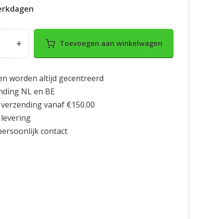
erkdagen
+
Toevoegen aan winkelwagen
en worden altijd gecentreerd
nding NL en BE
 verzending vanaf €150.00
 levering
 persoonlijk contact