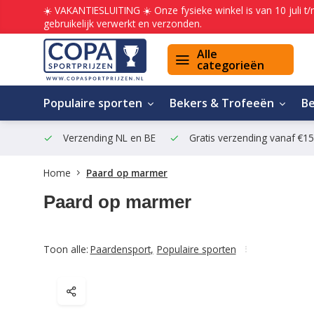
☀️ VAKANTIESLUITING ☀️ Onze fysieke winkel is van 10 juli t
gebruikelijk verwerkt en verzonden.
Alle
categorieën
Populaire sporten
Bekers & Trofeeën
B
Verzending NL en BE
Gratis verzending vanaf €1
Home
Paard op marmer
Paard op marmer
Toon alle:
Paardensport
,
Populaire sporten