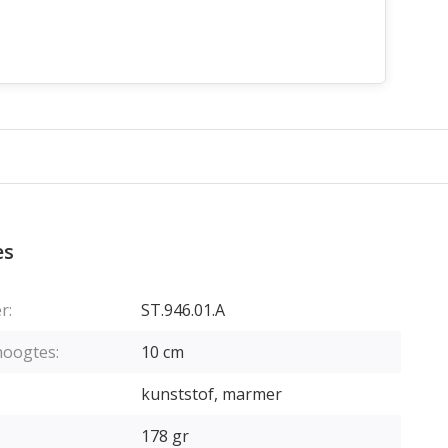
es
r:
ST.946.01.A
hoogtes:
10 cm
kunststof, marmer
178 gr