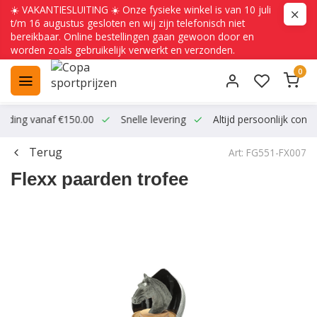
☀️ VAKANTIESLUITING ☀️ Onze fysieke winkel is van 10 juli
t/m 16 augustus gesloten en wij zijn telefonisch niet
bereikbaar. Online bestellingen gaan gewoon door en
worden zoals gebruikelijk verwerkt en verzonden.
0
ending vanaf €150.00
Snelle levering
Altijd persoonlijk conta
Terug
Art: FG551-FX007
Flexx paarden trofee