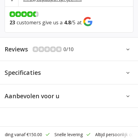
23
customers give us a
4.8
/
5
at
Reviews
0/10
Specificaties
Aanbevolen voor u
zending vanaf €150.00
Snelle levering
Altijd persoonlijk cont