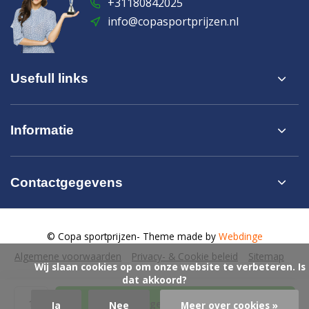
+31180842025
info@copasportprijzen.nl
Usefull links
Informatie
Contactgegevens
© Copa sportprijzen
- Theme made by
Webdinge
Algemene voorwaarden
Privacy- & Cookie beleid
Sitemap
            Wij slaan cookies op om onze website te verbeteren. Is 
dat akkoord?

Toevoegen aan winkelwagen
Ja
Nee
Meer over cookies »