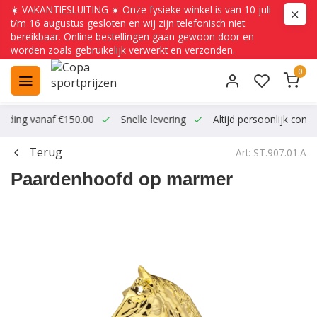
☀️ VAKANTIESLUITING ☀️ Onze fysieke winkel is van 10 juli
t/m 16 augustus gesloten en wij zijn telefonisch niet
bereikbaar. Online bestellingen gaan gewoon door en
worden zoals gebruikelijk verwerkt en verzonden.
0
ending vanaf €150.00
Snelle levering
Altijd persoonlijk conta
Terug
Art: ST.907.01.A
Paardenhoofd op marmer