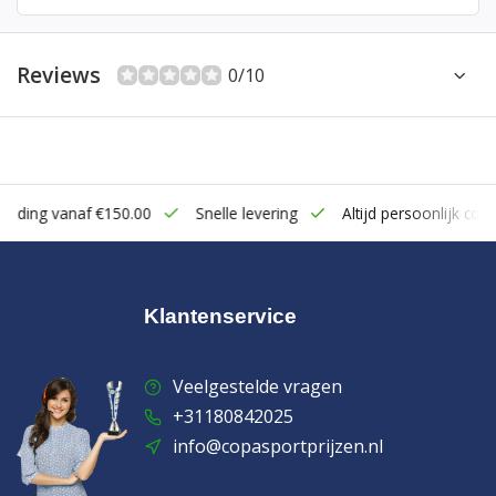
Reviews
0/10
zending vanaf €150.00
Snelle levering
Altijd persoonlijk cont
Klantenservice
Veelgestelde vragen
+31180842025
info@copasportprijzen.nl