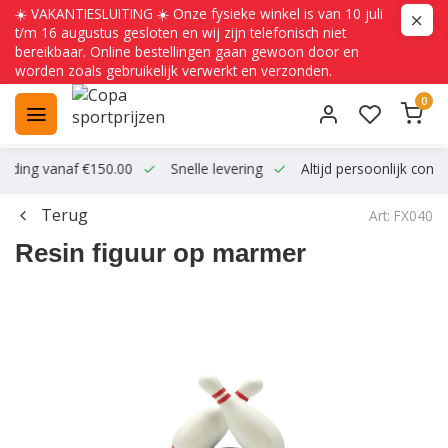
☀️ VAKANTIESLUITING ☀️ Onze fysieke winkel is van 10 juli
t/m 16 augustus gesloten en wij zijn telefonisch niet
bereikbaar. Online bestellingen gaan gewoon door en
worden zoals gebruikelijk verwerkt en verzonden.
0
ending vanaf €150.00
Snelle levering
Altijd persoonlijk conta
Terug
Art: FX040
Resin figuur op marmer