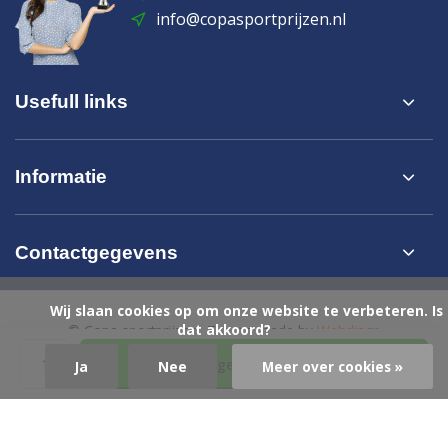
info@copasportprijzen.nl
Usefull links
Informatie
Contactgegevens
            Wij slaan cookies op om onze website te verbeteren. Is 
dat akkoord?

© Copa sportprijzen
- Theme made by
Webdinge
Algemene voorwaarden
Privacy- & Cookie beleid
Sitemap
Toevoegen aan winkelwagen
Ja
Nee
Meer over cookies »