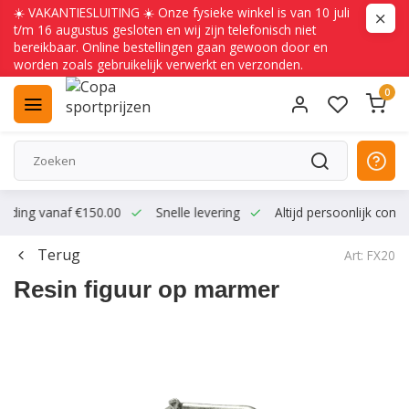
☀️ VAKANTIESLUITING ☀️ Onze fysieke winkel is van 10 juli
t/m 16 augustus gesloten en wij zijn telefonisch niet
bereikbaar. Online bestellingen gaan gewoon door en
worden zoals gebruikelijk verwerkt en verzonden.
0
ending vanaf €150.00
Snelle levering
Altijd persoonlijk conta
Terug
Art: FX20
Resin figuur op marmer