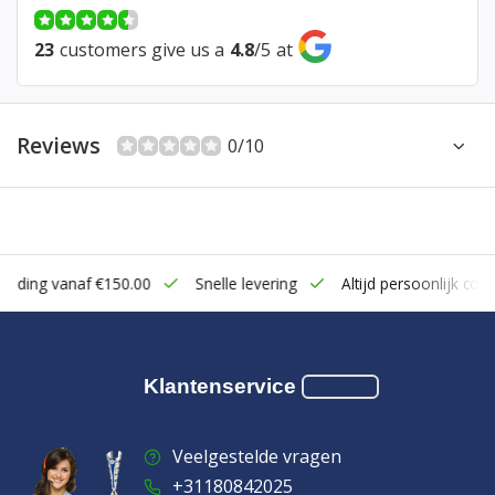
23
customers give us a
4.8
/
5
at
Reviews
0/10
zending vanaf €150.00
Snelle levering
Altijd persoonlijk cont
Klantenservice
Veelgestelde vragen
+31180842025