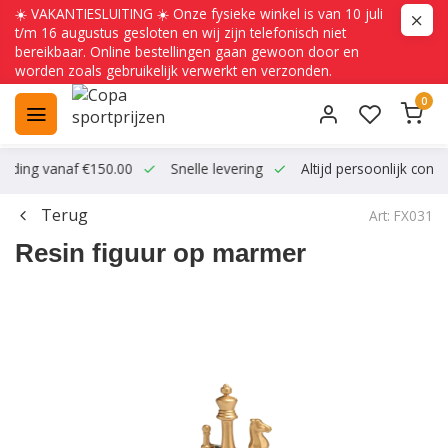
☀️ VAKANTIESLUITING ☀️ Onze fysieke winkel is van 10 juli
t/m 16 augustus gesloten en wij zijn telefonisch niet
bereikbaar. Online bestellingen gaan gewoon door en
worden zoals gebruikelijk verwerkt en verzonden.
0
ending vanaf €150.00
Snelle levering
Altijd persoonlijk conta
Terug
Art: FX031
Resin figuur op marmer