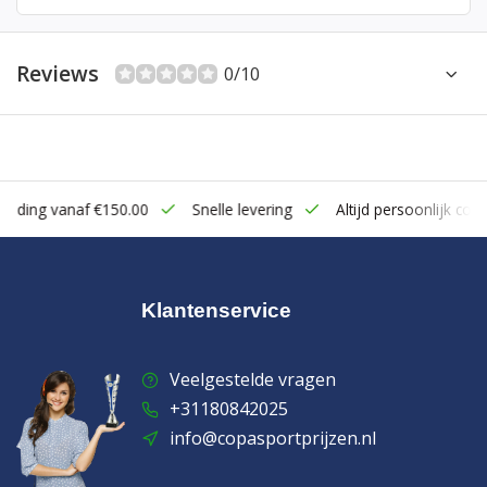
Reviews
0/10
zending vanaf €150.00
Snelle levering
Altijd persoonlijk cont
Klantenservice
Veelgestelde vragen
+31180842025
info@copasportprijzen.nl