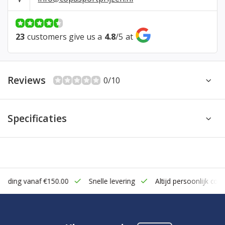
23
customers give us a
4.8
/
5
at
Reviews
0/10
Specificaties
zending vanaf €150.00
Snelle levering
Altijd persoonlijk cont