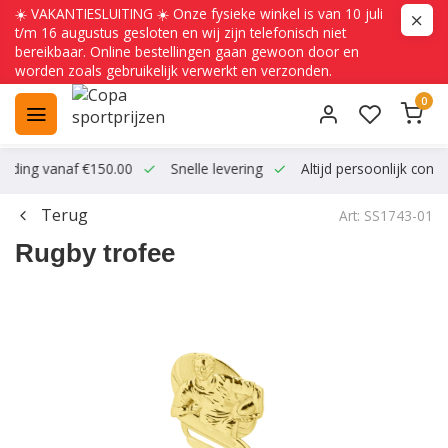
☀️ VAKANTIESLUITING ☀️ Onze fysieke winkel is van 10 juli
t/m 16 augustus gesloten en wij zijn telefonisch niet
bereikbaar. Online bestellingen gaan gewoon door en
worden zoals gebruikelijk verwerkt en verzonden.
0
ending vanaf €150.00
Snelle levering
Altijd persoonlijk conta
Terug
Art: SS1743-01
Rugby trofee