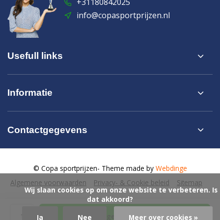
+31180842025
info@copasportprijzen.nl
Usefull links
Informatie
Contactgegevens
© Copa sportprijzen
- Theme made by
Webdinge
Algemene voorwaarden
Privacy- & Cookie beleid
Sitemap
            Wij slaan cookies op om onze website te verbeteren. Is 
dat akkoord?

Toevoegen aan winkelwagen
Ja
Nee
Meer over cookies »