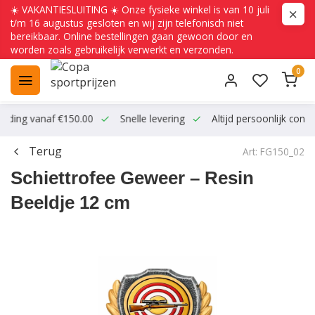
☀️ VAKANTIESLUITING ☀️ Onze fysieke winkel is van 10 juli
t/m 16 augustus gesloten en wij zijn telefonisch niet
bereikbaar. Online bestellingen gaan gewoon door en
worden zoals gebruikelijk verwerkt en verzonden.
0
ending vanaf €150.00
Snelle levering
Altijd persoonlijk conta
Terug
Art: FG150_02
Schiettrofee Geweer – Resin
Beeldje 12 cm