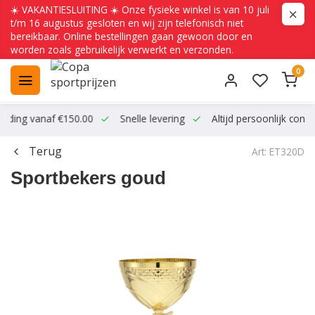
☀️ VAKANTIESLUITING ☀️ Onze fysieke winkel is van 10 juli
t/m 16 augustus gesloten en wij zijn telefonisch niet
bereikbaar. Online bestellingen gaan gewoon door en
worden zoals gebruikelijk verwerkt en verzonden.
0
ending vanaf €150.00
Snelle levering
Altijd persoonlijk conta
Terug
Art: ET320D
Sportbekers goud