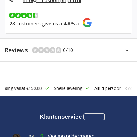
info@copasportprijzen.nl
23
customers give us a
4.8
/
5
at
Reviews
0/10
zending vanaf €150.00
Snelle levering
Altijd persoonlijk cont
Klantenservice
Veelgestelde vragen