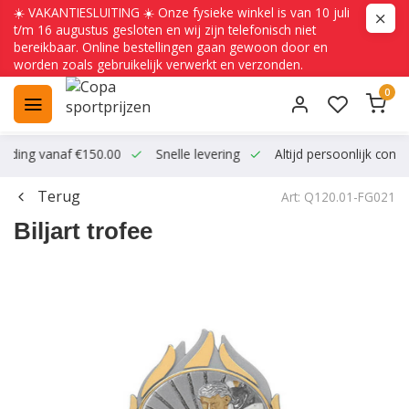
☀️ VAKANTIESLUITING ☀️ Onze fysieke winkel is van 10 juli
t/m 16 augustus gesloten en wij zijn telefonisch niet
bereikbaar. Online bestellingen gaan gewoon door en
worden zoals gebruikelijk verwerkt en verzonden.
0
ending vanaf €150.00
Snelle levering
Altijd persoonlijk conta
Terug
Art: Q120.01-FG021
Biljart trofee