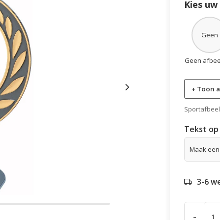
Kies uw
Geen
Geen afbee
+ Toon a
Sportafbeeld
Tekst op 
3-6 w
-