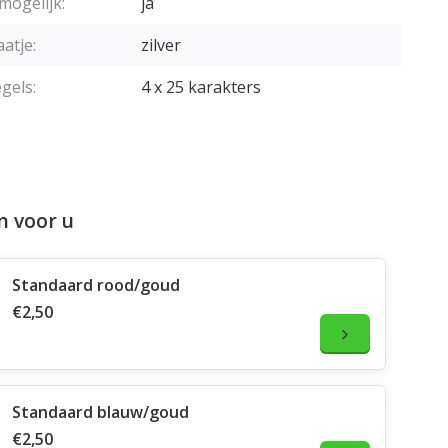
mogelijk:
ja
aatje:
zilver
gels:
4 x 25 karakters
n voor u
Standaard rood/goud
€2,50
Standaard blauw/goud
€2,50