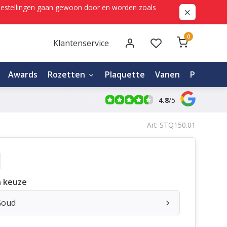
ne bestellingen gaan gewoon door en worden zoals
0
Klantenservice
Awards
Rozetten
Plaquette
Vanen
Personali
4.8
/
5
Art: STQ150.01
 keuze
Goud