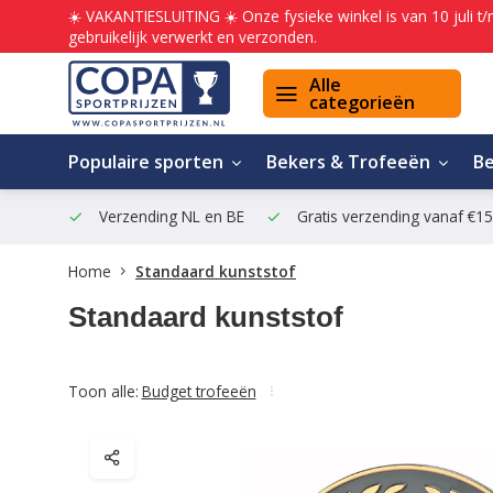
☀️ VAKANTIESLUITING ☀️ Onze fysieke winkel is van 10 juli t
gebruikelijk verwerkt en verzonden.
Alle
categorieën
Populaire sporten
Bekers & Trofeeën
B
Verzending NL en BE
Gratis verzending vanaf €1
Home
Standaard kunststof
Standaard kunststof
Toon alle:
Budget trofeeën