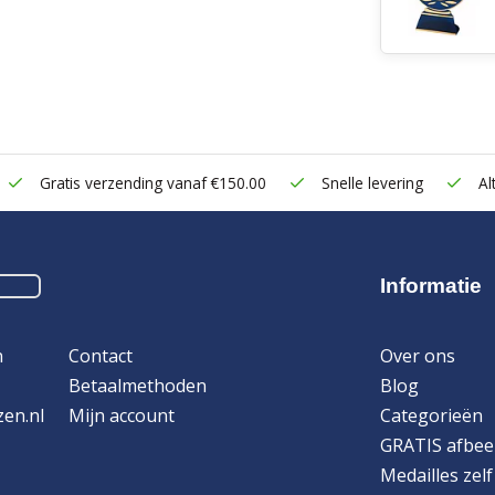
Gratis verzending vanaf €150.00
Snelle levering
Alt
Informatie
n
Contact
Over ons
Betaalmethoden
Blog
zen.nl
Mijn account
Categorieën
GRATIS afbee
Medailles zel