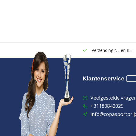
Verzending NL en BE
Klantenservice
Veelgestelde vrage
+31180842025
info@copasportprij