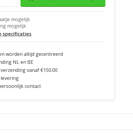
aatje mogelijk
ing mogelijk
e specificaties
en worden altijd gecentreerd
nding NL en BE
 verzending vanaf €150.00
 levering
 persoonlijk contact