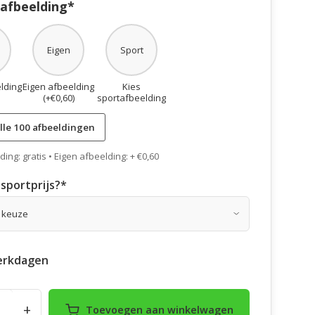
 afbeelding*
Eigen
Sport
lding
Eigen afbeelding
Kies
(+€0,60)
sportafbeelding
lle 100 afbeeldingen
ing: gratis • Eigen afbeelding: + €0,60
sportprijs?
*
erkdagen
+
Toevoegen aan winkelwagen