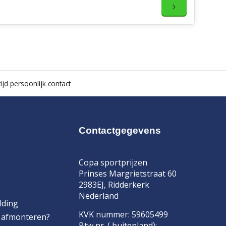
ijd persoonlijk contact
Contactgegevens
Copa sportprijzen
Prinses Margrietstraat 60
2983EJ, Ridderkerk
Nederland
lding
KVK nummer: 59605499
f afmonteren?
Btw nr. ( buitenland):