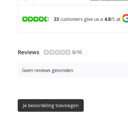
23
customers give us a
4.8
/
5
at
Reviews
0/10
Geen reviews gevonden
Je beoordeling toevoegen