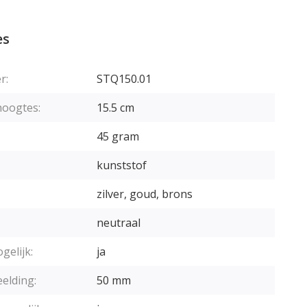
es
r:
STQ150.01
hoogtes:
15.5 cm
45 gram
kunststof
zilver, goud, brons
neutraal
gelijk:
ja
elding:
50 mm