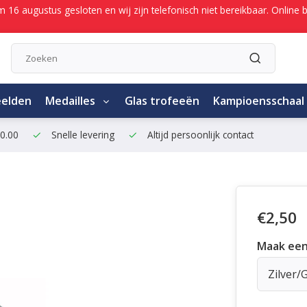
/m 16 augustus gesloten en wij zijn telefonisch niet bereikbaar. Onli
eelden
Medailles
Glas trofeeën
Kampioensschaal
50.00
Snelle levering
Altijd persoonlijk contact
€2,50
Maak een
Zilver/