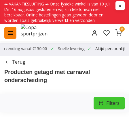
☀️ VAKANTIESLUITING ☀️ Onze fysieke winkel is van 10 juli
t/m 16 augustus gesloten en wij zijn telefonisch niet
bereikbaar. Online bestellingen gaan gewoon door en
worden zoals gebruikelijk verwerkt en verzonden.
0
zending vanaf €150.00
Snelle levering
Altijd persoonlijk cont
Terug
Producten getagd met carnaval
onderscheiding
Filters